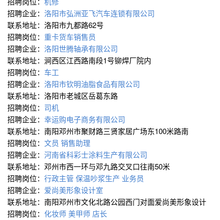
招聘岗位：
机修
招聘企业：
洛阳市弘洲亚飞汽车连锁有限公司
联系地址：洛阳市九都路62号
招聘岗位：
重卡货车销售员
招聘企业：
洛阳世腾轴承有限公司
联系地址：涧西区江西路南段1号铆焊厂院内
招聘岗位：
车工
招聘企业：
洛阳市钦明油脂食品有限公司
联系地址：洛阳市老城区岳葛东路
招聘岗位：
司机
招聘企业：
幸运购电子商务有限公司
联系地址：南阳邓州市聚财路三贤家居广场东100米路南
招聘岗位：
文员
销售助理
招聘企业：
河南省科彩士涂料生产有限公司
联系地址：邓州市西一环与邓九路交叉口往南50米
招聘岗位：
行政主管
保温吵浆生产
业务员
招聘企业：
爱尚美形象设计室
联系地址：南阳邓州市文化北路公园西门对面爱尚美形象设计
招聘岗位：
化妆师
美甲师
店长