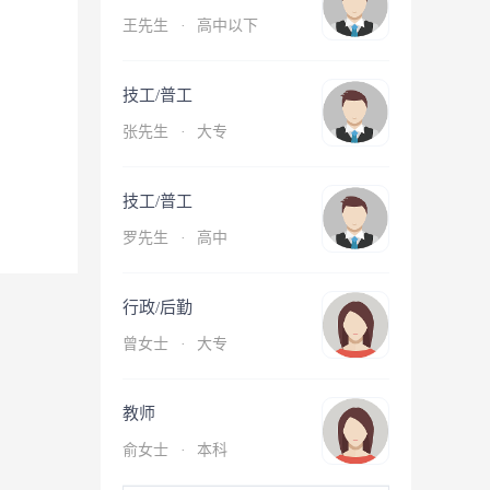
王先生
·
高中以下
技工/普工
张先生
·
大专
技工/普工
罗先生
·
高中
行政/后勤
曾女士
·
大专
教师
俞女士
·
本科